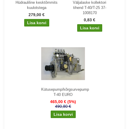
Hüdrauliline kesktõmmits
Väljalaske kollektori
kuulotstega
tihend T-40/T-25 37-
1008170
279,00 €
0,83 €
Kütusepump/kõrgsurvepump
T-40 EURO
465,00 €
(5%)
490,80 €