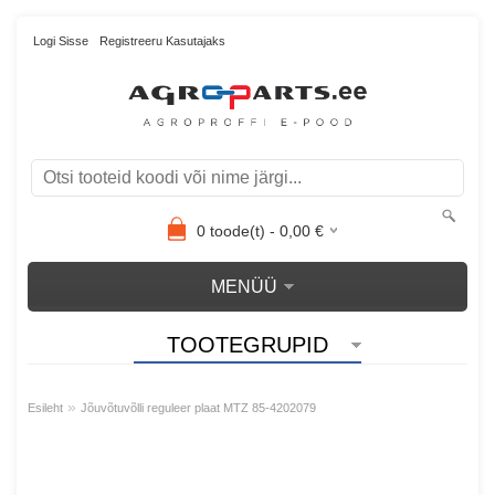
Logi Sisse
Registreeru Kasutajaks
0
toode(t) -
0,00
€
MENÜÜ
TOOTEGRUPID
»
Esileht
Jõuvõtuvõlli reguleer plaat MTZ 85-4202079