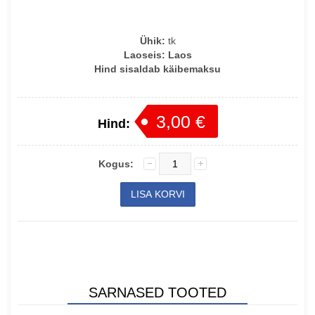
Ühik:
tk
Laoseis:
Laos
Hind sisaldab käibemaksu
3,00 €
Hind:
Kogus:
SARNASED TOOTED