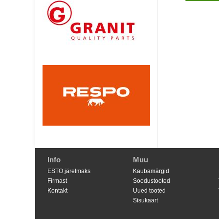
Info
Muu
ESTO järelmaks
Kaubamärgid
Firmast
Soodustooted
Kontakt
Uued tooted
Sisukaart