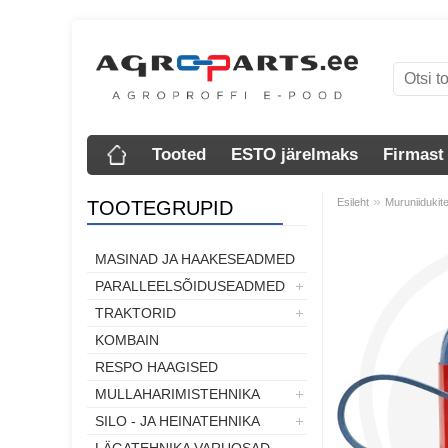
Tooted
ESTO järelmaks
Firmast
»
Esileht
Muruniidukit
TOOTEGRUPID
MASINAD JA HAAKESEADMED
PARALLEELSÕIDUSEADMED
TRAKTORID
KOMBAIN
RESPO HAAGISED
MULLAHARIMISTEHNIKA
SILO - JA HEINATEHNIKA