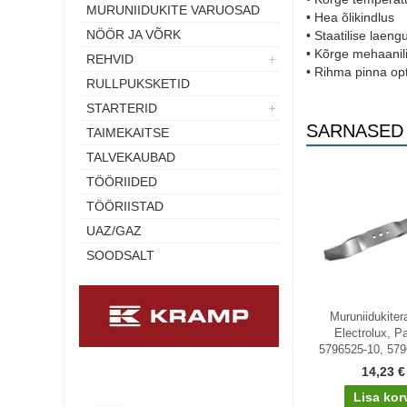
MURUNIIDUKITE VARUOSAD
• Hea õlikindlus
NÖÖR JA VÕRK
• Staatilise laeng
• Kõrge mehaanili
REHVID
• Rihma pinna op
RULLPUKSKETID
STARTERID
SARNASED
TAIMEKAITSE
TALVEKAUBAD
TÖÖRIIDED
TÖÖRIISTAD
UAZ/GAZ
SOODSALT
Muruniidukiter
Electrolux, Pa
5796525-10, 579
14,23 €