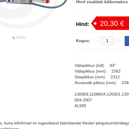
Hind sisaldab käibemaksu
20,30 €
Hind:
Zoom
Kogus:
Välispikkus (toll): 93"
Välispikkus (mm): 2362
Sisepikkus (mm): 2312
Arvutuslik pikkus (mm): 234
130969,110884X,120301,130
004-2007
4L930
, kuna kiilrihmad on tugevdatud täiendavate Kevlari pingutusnöörideg
uuritaluvus