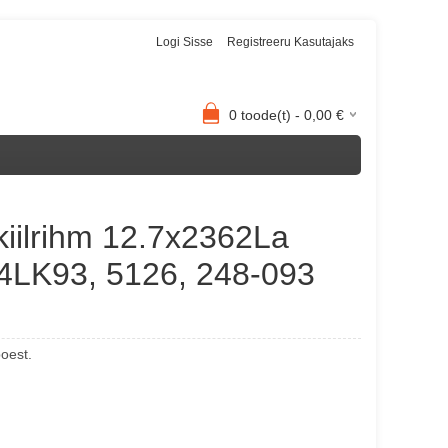
Logi Sisse
Registreeru Kasutajaks
0
toode(t) -
0,00
€
kiilrihm 12.7x2362La
 4LK93, 5126, 248-093
poest.