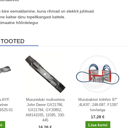
u kiire eemaldamine, kuna rihmad on elektrit juhtivad.
ne kaitse tänu topeltkangast kattele.
timaalne hõõrdetegur.
 TOOTED
a AYP,
Muruniiduki multsertera
Murutraktori kiilrihm 97"
rtner
John Deere GX21786,
,4LK97, 248-097, F1397
6525-01
GX21784, GY20852,
kevlariga
AM141035, 11595, 330-
17,28 €
445
16,26 €