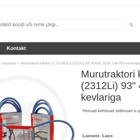
Kontakt
»
e varuosad
Murutraktori kiilrihm 12.7x2362La (2312Li) 93" 4LK93, 5126, 248-093 kevlariga
Murutraktori 
(2312Li) 93"
kevlariga
Hinnad kehtivad tellimisel e-
Laoseis:
Laos