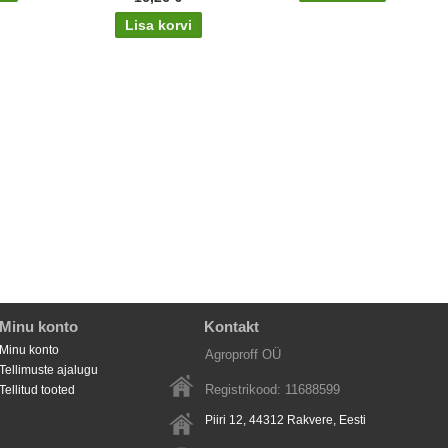
Minu konto
Kontakt
Minu konto
Agroproff OÜ
Tellimuste ajalugu
Registrikood: 11688599
Tellitud tooted
Piiri 12, 44312
Rakvere
, Eesti