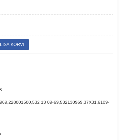
8
969,228001500,532 13 09-69,532130969,37X31,6109-
a.