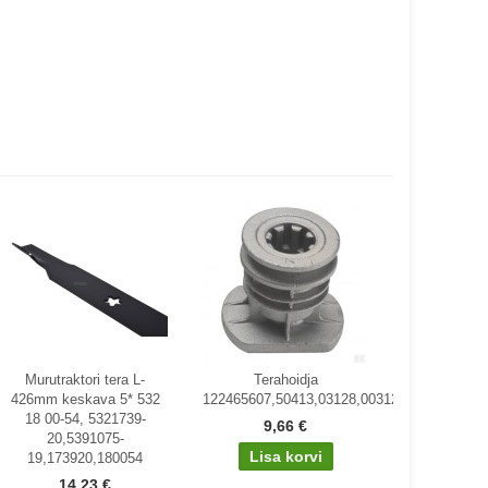
Murutraktori tera L-
Terahoidja
426mm keskava 5* 532
122465607,50413,03128,003128,Iseki
18 00-54, 5321739-
9,66 €
20,5391075-
19,173920,180054
14,23 €