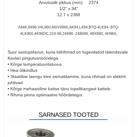
Arvutuslik pikkus (mm): 2374
1/2" x 94"
12.7 x 2388
A94K,6896,V4L960,MXV4960,AK94,L494,BTQ-4LK94- BTQ-
4LK960,4K96DC,224-96,24896- 248096, 48X960, 4H960,
Suur vastupidavus, kuna kiilrihmad on tugevdatud täiendavate
Kevlari pingutusnööridega.
• Kõrge temperatuuritaluvus
• Hea õlikindlus
• Staatilise laengu kiire eemaldamine, kuna rihmad on elektrit
juhtivad.
• Kõrge mehaaniline kaitse tänu topeltkangast kattele.
• Rihma pinna optimaalne hõõrdetegur.
SARNASED TOOTED