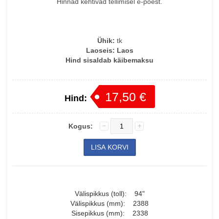
Hinnad kehtivad tellimisel e-poest.
Ühik:
tk
Laoseis:
Laos
Hind sisaldab käibemaksu
17,50 €
Hind:
Kogus:
Välispikkus (toll): 94"
Välispikkus (mm): 2388
Sisepikkus (mm): 2338