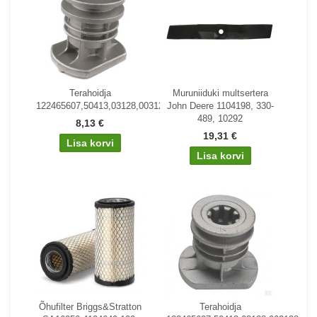
Terahoidja
Muruniiduki multsertera
122465607,50413,03128,003128,Iseki
John Deere 1104198, 330-
489, 10292
8,13 €
19,31 €
Õhufilter Briggs&Stratton
Terahoidja