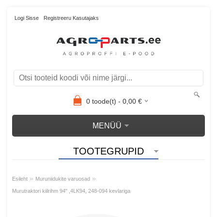
Logi Sisse
Registreeru Kasutajaks
0
toode(t) -
0,00
€
MENÜÜ
TOOTEGRUPID
»
»
Esileht
Muruniidukite varuosad
Murutraktori kiilrihm 94" ,4LK94, 248-094 kevlariga