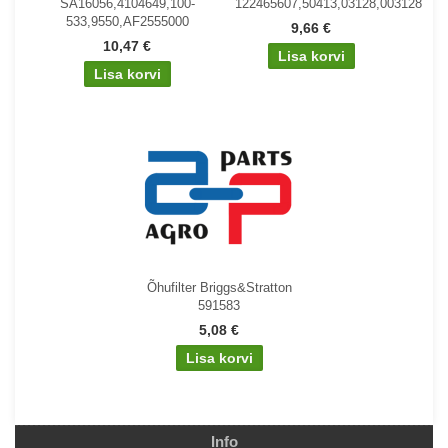
SA16056,4104649,100-
122465607,50413,03128,003128,Isek
533,9550,AF2555000
9,66 €
10,47 €
Õhufilter Briggs&Stratton
591583
5,08 €
Info