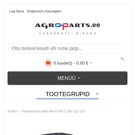
Logi Sisse
Registreeru Kasutajaks
0
toode(t) -
0,00
€
MENÜÜ
TOOTEGRUPID
»
Esileht
Peenpuhastusfiltri tihend MTZ 240-1117102