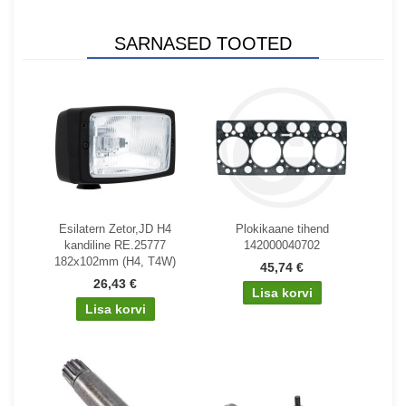
SARNASED TOOTED
Esilatern Zetor,JD H4
Plokikaane tihend
kandiline RE.25777
142000040702
182x102mm (H4, T4W)
45,74 €
26,43 €