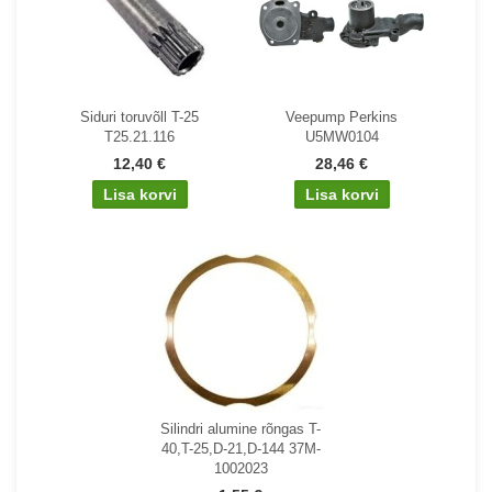
Siduri toruvõll T-25
Veepump Perkins
T25.21.116
U5MW0104
12,40 €
28,46 €
Silindri alumine rõngas T-
40,T-25,D-21,D-144 37M-
1002023