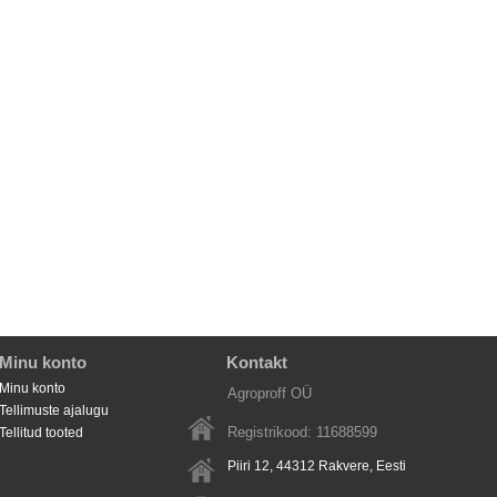
Minu konto
Kontakt
Minu konto
Agroproff OÜ
Tellimuste ajalugu
Registrikood: 11688599
Tellitud tooted
Piiri 12, 44312
Rakvere
, Eesti