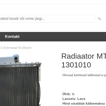
Kontakt
TZ-82 Al+metall 70-1301010
Radiaator MT
1301010
Hinnad kehtivad tellimisel e-
Ühik:
tk
Laoseis:
Laos
Hind sisaldab käibemaksu