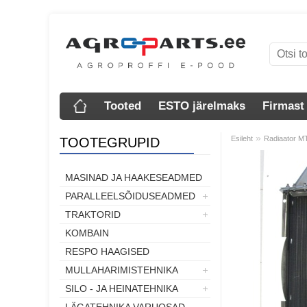
Tooted
ESTO järelmaks
Firmast
»
Esileht
Radiaator M
TOOTEGRUPID
MASINAD JA HAAKESEADMED
PARALLEELSÕIDUSEADMED
TRAKTORID
KOMBAIN
RESPO HAAGISED
MULLAHARIMISTEHNIKA
SILO - JA HEINATEHNIKA