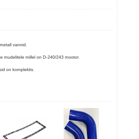
metall vannid.
e mudelitele millel on D-240/243 mootor.
sid on komplektis.