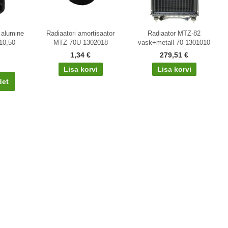
k alumine
Radiaatori amortisaator
Radiaator MTZ-82
10,50-
MTZ 70U-1302018
vask+metall 70-1301010
1,34 €
279,51 €
det