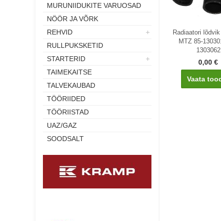
MURUNIIDUKITE VARUOSAD
NÖÖR JA VÕRK
REHVID
Radiaatori lõdvi
MTZ 85-13030
RULLPUKSKETID
1303062
STARTERID
0,00 €
TAIMEKAITSE
Vaata too
TALVEKAUBAD
TÖÖRIIDED
TÖÖRIISTAD
UAZ/GAZ
SOODSALT