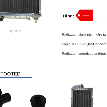
—
Hind:
Zoom
Radiaator, alumiinium kärg ja 
Sobib MTZ80/82,820 ja teistel
Radiaatori amortisaatorid/puk
 TOOTED