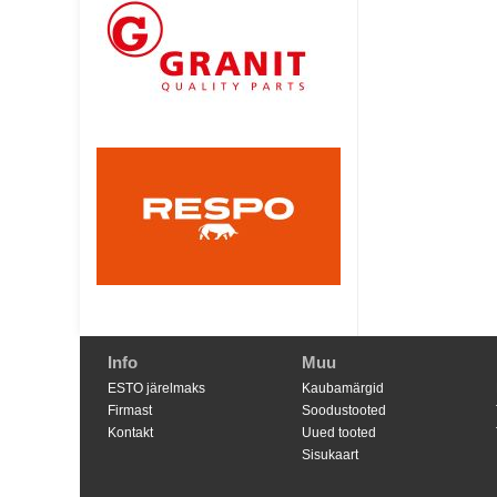
Info
Muu
ESTO järelmaks
Kaubamärgid
Firmast
Soodustooted
Kontakt
Uued tooted
Sisukaart