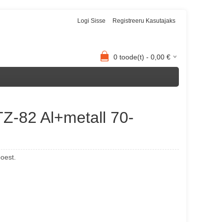
Logi Sisse
Registreeru Kasutajaks
0
toode(t) -
0,00
€
Z-82 Al+metall 70-
poest.