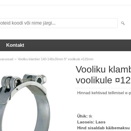
Kontakt
»
 varuosad
Vooliku klamber 140-148x26mm 5" voolikule ¤125mm
Vooliku kla
voolikule ¤
Hinnad kehtivad tellimisel e-
Ühik:
tk
Laoseis:
Laos
Hind sisaldab käibemaksu