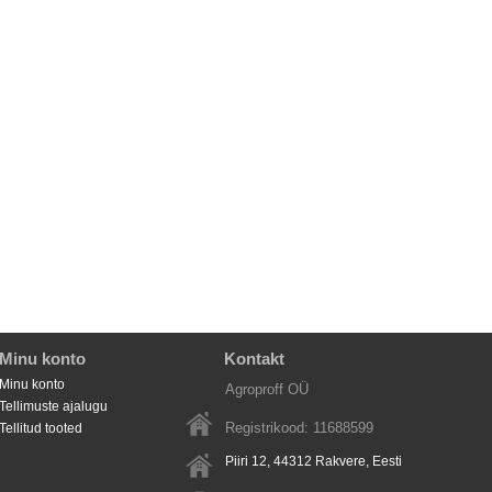
Minu konto
Kontakt
Minu konto
Agroproff OÜ
Tellimuste ajalugu
Registrikood: 11688599
Tellitud tooted
Piiri 12, 44312
Rakvere
, Eesti