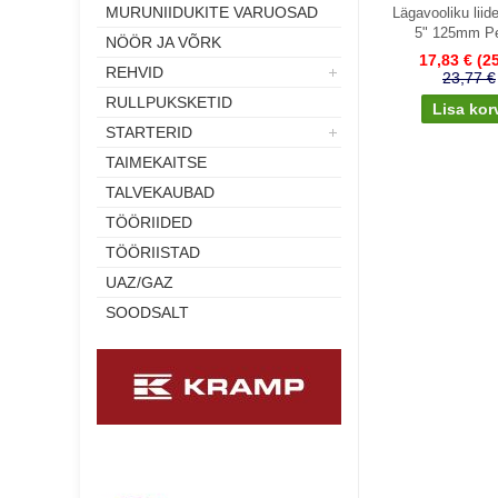
MURUNIIDUKITE VARUOSAD
Lägavooliku liid
5" 125mm Pe
NÖÖR JA VÕRK
17,83 €
(2
REHVID
23,77 €
RULLPUKSKETID
STARTERID
TAIMEKAITSE
TALVEKAUBAD
TÖÖRIIDED
TÖÖRIISTAD
UAZ/GAZ
SOODSALT