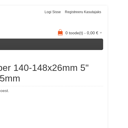
Logi Sisse
Registreeru Kasutajaks
0
toode(t) -
0,00
€
mber 140-148x26mm 5"
125mm
poest.