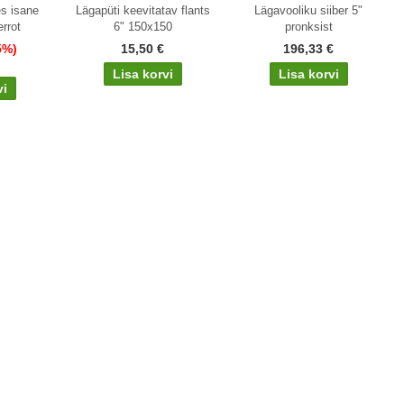
es isane
Lägapüti keevitatav flants
Lägavooliku siiber 5"
rrot
6" 150x150
pronksist
5%)
15,50 €
196,33 €