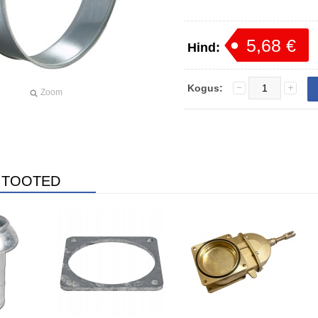
5,68 €
Hind:
Kogus:
Zoom
 TOOTED