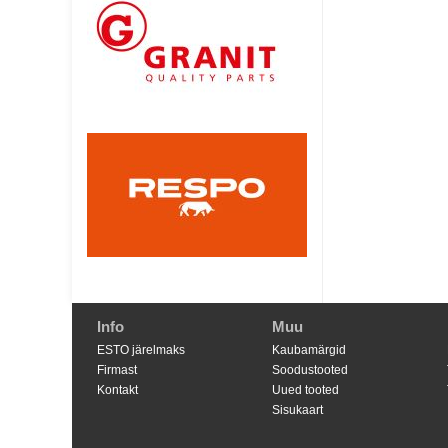
Info
Muu
ESTO järelmaks
Kaubamärgid
Firmast
Soodustooted
Kontakt
Uued tooted
Sisukaart