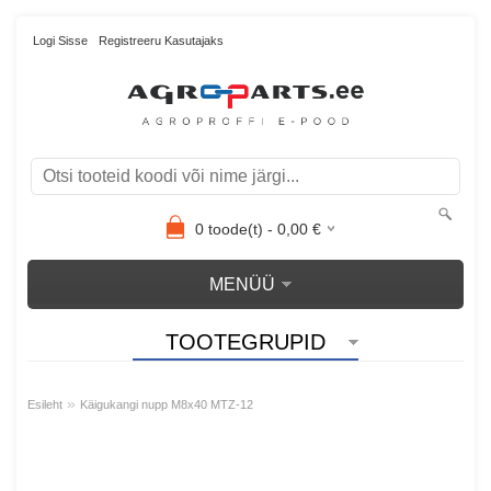
Logi Sisse
Registreeru Kasutajaks
0
toode(t) -
0,00
€
MENÜÜ
TOOTEGRUPID
»
Esileht
Käigukangi nupp M8x40 MTZ-12