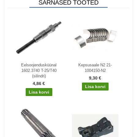
SARNASED TOOTED
Eelsoojendusküünal
Kepsusaale N2 21-
1602.3740 T-25/T40
1004150-N2
(silindri)
9,30 €
4,86 €