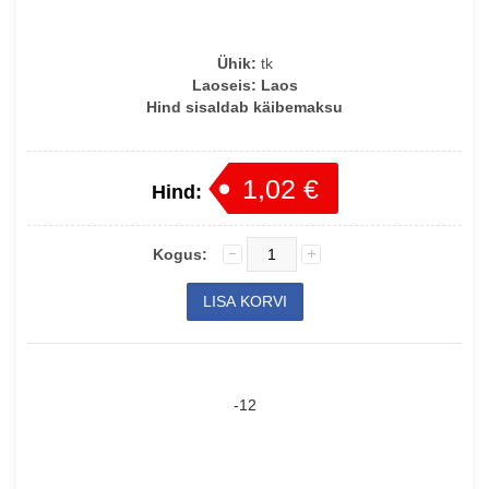
Ühik:
tk
Laoseis:
Laos
Hind sisaldab käibemaksu
1,02 €
Hind:
Kogus:
-12