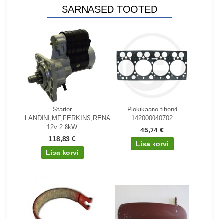
SARNASED TOOTED
Starter
Plokikaane tihend
LANDINI,MF,PERKINS,RENAULT
142000040702
12v 2.8kW
45,74 €
118,83 €