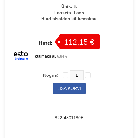
Ühik:
tk
Laoseis:
Laos
Hind sisaldab käibemaksu
112,15 €
Hind:
kuumaks al.
6,84 €
Kogus:
822-4801180B