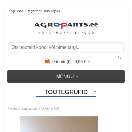
Logi Sisse
Registreeru Kasutajaks
0
toode(t) -
0,00
€
MENÜÜ
TOOTEGRUPID
»
Esileht
Jagaja alus 822-4801180B